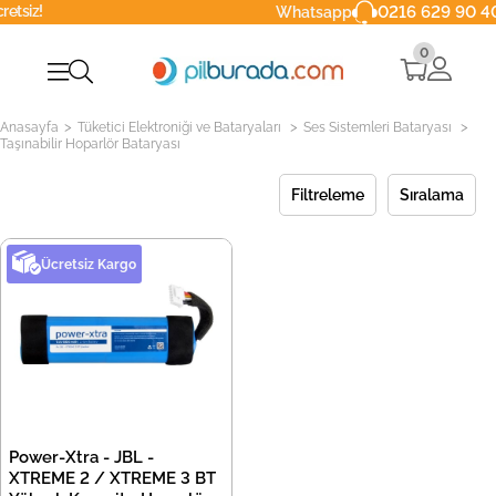
iz!
0216 629 90 40
Whatsapp
0
>
>
>
Anasayfa
Tüketici Elektroniği ve Bataryaları
Ses Sistemleri Bataryası
Taşınabilir Hoparlör Bataryası
Filtreleme
Sıralama
Ücretsiz Kargo
Power-Xtra - JBL -
XTREME 2 / XTREME 3 BT