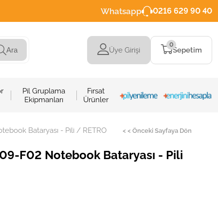
Whatsapp
0216 629 90 40
0
Üye Girişi
Sepetim
Ara
r
Pil Gruplama
Fırsat
Ekipmanları
Ürünler
book Bataryası - Pili / RETRO
< < Önceki Sayfaya Dön
-F02 Notebook Bataryası - Pili