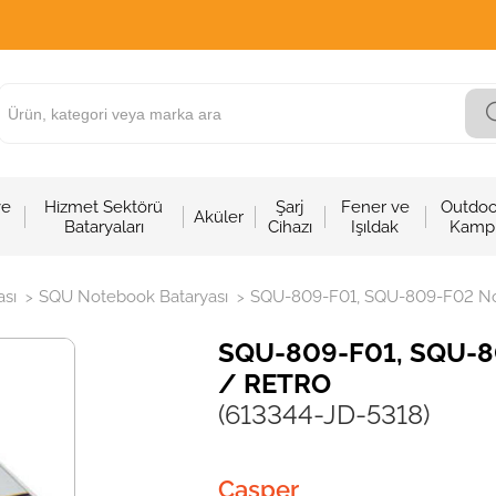
ve
Hizmet Sektörü
Şarj
Fener ve
Outdoo
Aküler
Bataryaları
Cihazı
Işıldak
Kamp
sı
SQU Notebook Bataryası
SQU-809-F01, SQU-809-F02 Note
>
>
SQU-809-F01, SQU-809
/ RETRO
(613344-JD-5318)
Casper