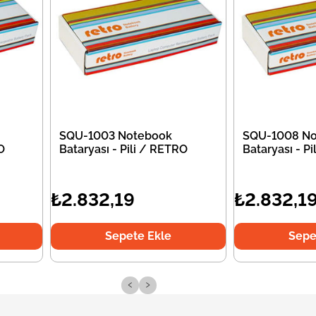
SQU-1003 Notebook
SQU-1008 No
O
Bataryası - Pili / RETRO
Bataryası - P
₺2.832,19
₺2.832,1
Sepete Ekle
Sepe
‹
›