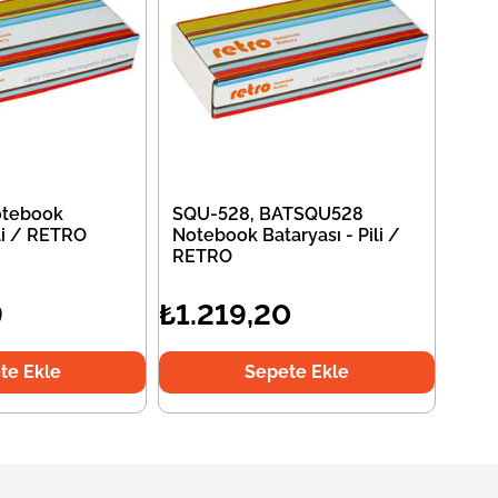
tebook
SQU-528, BATSQU528
ili / RETRO
Notebook Bataryası - Pili /
RETRO
9
₺1.219,20
te Ekle
Sepete Ekle