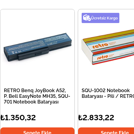
Ücretsiz Kargo
RETRO Benq JoyBook A52,
SQU-1002 Notebook
P. Bell EasyNote MH35, SQU-
Bataryası - Pili / RETR
701 Notebook Bataryası
₺1.350,32
₺2.833,22
Sepete Ekle
Sepete Ekle