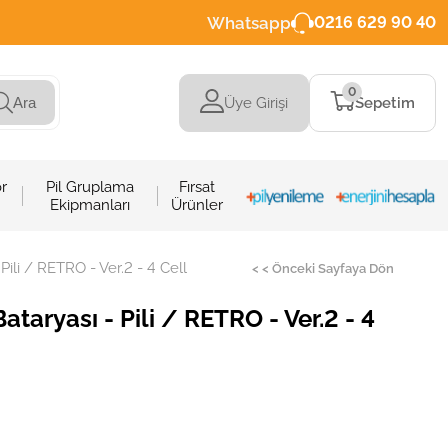
Whatsapp
0216 629 90 40
0
Üye Girişi
Sepetim
Ara
r
Pil Gruplama
Fırsat
Ekipmanları
Ürünler
li / RETRO - Ver.2 - 4 Cell
< < Önceki Sayfaya Dön
aryası - Pili / RETRO - Ver.2 - 4