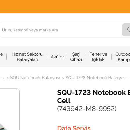
ve
Hizmet Sektörü
Şarj
Fener ve
Outdoo
Aküler
Bataryaları
Cihazı
Işıldak
Kamp
sı
SQU Notebook Bataryası
SQU-1723 Notebook Bataryası - Pi
>
>
SQU-1723 Notebook Bat
Cell
(743942-M8-9952)
Data Servis