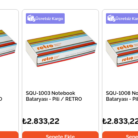
Ücretsiz Kargo
Ücretsiz Ka
SQU-1003 Notebook
SQU-1008 No
O
Bataryası - Pili / RETRO
Bataryası - P
₺2.833,22
₺2.833,2
Sepete Ekle
Sepe