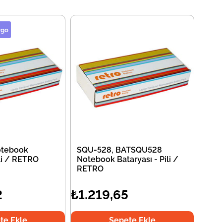
rgo
tebook
SQU-528, BATSQU528
ili / RETRO
Notebook Bataryası - Pili /
RETRO
2
₺1.219,65
te Ekle
Sepete Ekle