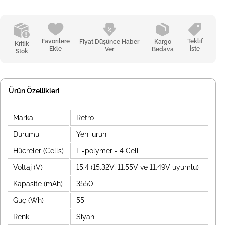
Favorilere
Teklif
Fiyat Düşünce Haber
Kargo
Kritik
Ekle
İste
Ver
Bedava
Stok
Ürün Özellikleri
Marka
Retro
Durumu
Yeni ürün
Hücreler (Cells)
Li-polymer - 4 Cell
Voltaj (V)
15.4 (15.32V, 11.55V ve 11.49V uyumlu)
Kapasite (mAh)
3550
Güç (Wh)
55
Renk
Siyah