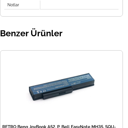
Notlar
Benzer Ürünler
RETRO Benq JoyBook A52, P. Bell EasyNote MH35, SQU-