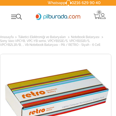
0216 629 90 40
Whatsapp
0
>
>
>
Anasayfa
Tüketici Elektroniği ve Bataryaları
Notebook Bataryası
Sony Vaio VPCYB, VPC-YB serisi, VPCYB1S1E/S, VPCYB1S1R/S,
VPCYB2L1R/B, ... Vb Notebook Bataryası - Pili / RETRO - Siyah - 6 Cell