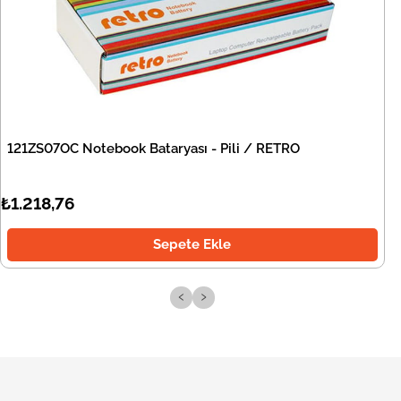
121ZS07OC Notebook Bataryası - Pili / RETRO
₺1.218,76
Sepete Ekle
‹
›