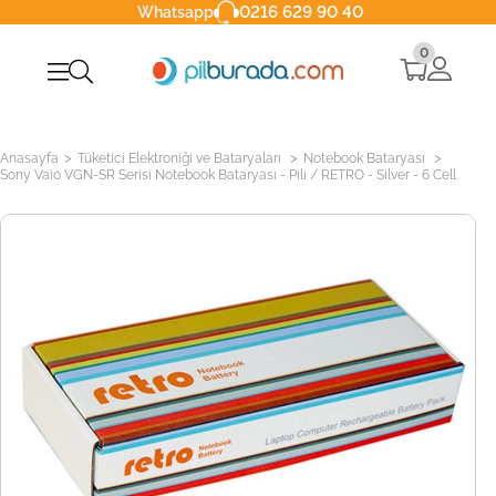
0216 629 90 40
Whatsapp
0
>
>
>
Anasayfa
Tüketici Elektroniği ve Bataryaları
Notebook Bataryası
Sony Vaio VGN-SR Serisi Notebook Bataryası - Pili / RETRO - Silver - 6 Cell