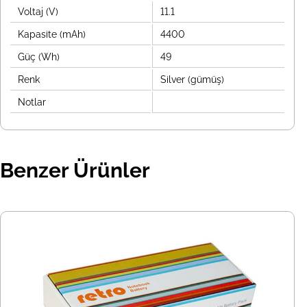
Voltaj (V)
11.1
Kapasite (mAh)
4400
Güç (Wh)
49
Renk
Silver (gümüş)
Notlar
Benzer Ürünler