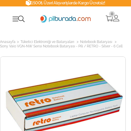
1500₺ Üzeri Alışverişlerde Kargo Ücretsiz!
0
>
>
>
Anasayfa
Tüketici Elektroniği ve Bataryaları
Notebook Bataryası
Sony Vaio VGN-NW Serisi Notebook Bataryası - Pili / RETRO - Silver - 6 Cell