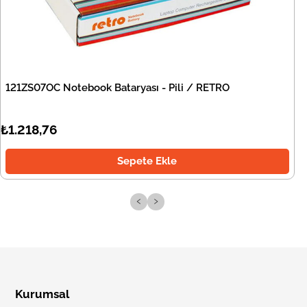
121ZS07OC Notebook Bataryası - Pili / RETRO
₺1.218,76
Sepete Ekle
‹
›
Kurumsal