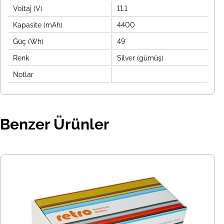
Voltaj (V)
11.1
Kapasite (mAh)
4400
Güç (Wh)
49
Renk
Silver (gümüş)
Notlar
Benzer Ürünler