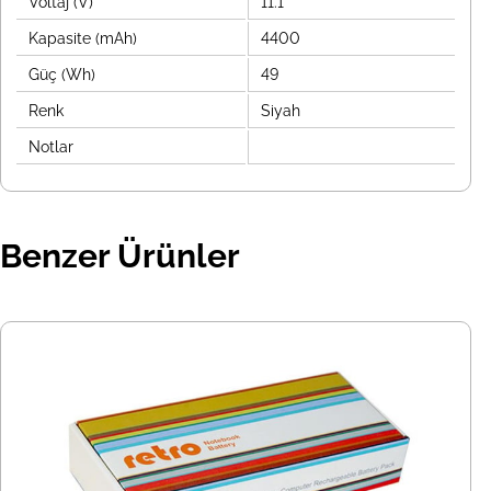
Voltaj (V)
11.1
Kapasite (mAh)
4400
Güç (Wh)
49
Renk
Siyah
Notlar
Benzer Ürünler