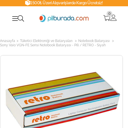
1500₺ Üzeri Alışverişlerde Kargo Ücretsiz!
0
>
>
>
Anasayfa
Tüketici Elektroniği ve Bataryaları
Notebook Bataryası
Sony Vaio VGN-FE Serisi Notebook Bataryası - Pili / RETRO - Siyah