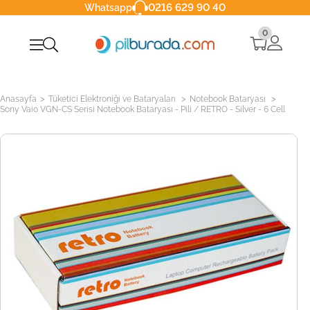
0216 629 90 40
Whatsapp
0
>
>
>
Anasayfa
Tüketici Elektroniği ve Bataryaları
Notebook Bataryası
Sony Vaio VGN-CS Serisi Notebook Bataryası - Pili / RETRO - Silver - 6 Cell