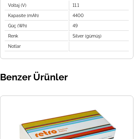
Voltaj (V)
11.1
Kapasite (mAh)
4400
Güç (Wh)
49
Renk
Silver (gümüş)
Notlar
Benzer Ürünler