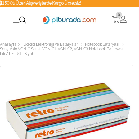
şverişlerde Kargo Ücretsiz!
Whatsapp
0
>
>
>
Anasayfa
Tüketici Elektroniği ve Bataryaları
Notebook Bataryası
Sony Vaio VGN-C Serisi, VGN-C1, VGN-C2, VGN-C3 Notebook Bataryası -
Pili / RETRO - Siyah