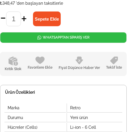
₺348,47
'den başlayan taksitlerle
WHATSAPPTAN SİPARİŞ VER
Favorilere Ekle
Teklif İste
Fiyat Düşünce Haber Ver
Kritik Stok
Ürün Özellikleri
Marka
Retro
Durumu
Yeni ürün
Hücreler (Cells)
Li-ion - 6 Cell