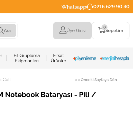
Whatsapp
0216 629 90 40
0
Üye Girişi
Sepetim
Ara
r
Pil Gruplama
Fırsat
Ekipmanları
Ürünler
6 Cell
< < Önceki Sayfaya Dön
 Notebook Bataryası - Pili /