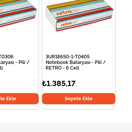
T0306
3UR18650-1-T0405
ryası - Pili /
Notebook Bataryası - Pili /
ll
RETRO - 6 Cell
₺1.385,17
te Ekle
Sepete Ekle