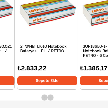
30.021
2TWHBTLI610 Notebook
3UR18650-1-
li /
Bataryası - Pili / RETRO
Notebook Bata
RETRO - 6 Ce
₺2.833,22
₺1.385,17
Sepete Ekle
Sepe
‹
›