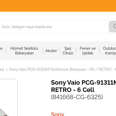
ve
Hizmet Sektörü
Şarj
Fener ve
Outdoo
Aküler
Bataryaları
Cihazı
Işıldak
Kamp
sı
Sony Vaio PCG-91311M Notebook Bataryası - Pili / RETRO - 
>
Sony Vaio PCG-91311M
RETRO - 6 Cell
(841668-CG-6325)
Sony