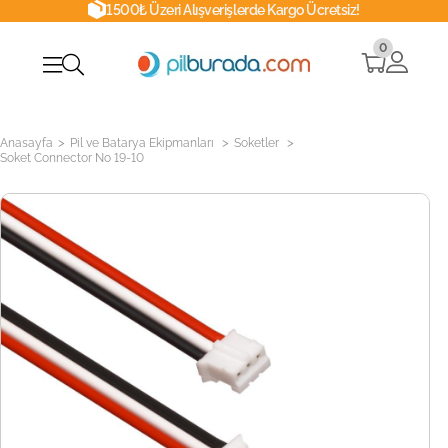
1500₺ Üzeri Alışverişlerde Kargo Ücretsiz!
0
>
>
>
Anasayfa
Pil ve Batarya Ekipmanları
Soketler
Soket Connector No 19-10