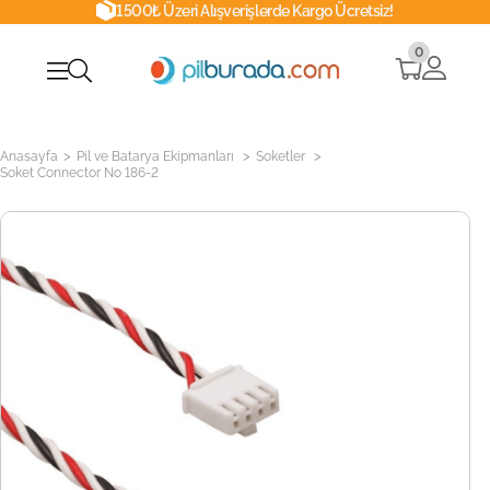
1500₺ Üzeri Alışverişlerde Kargo Ücretsiz!
0
>
>
>
Anasayfa
Pil ve Batarya Ekipmanları
Soketler
Soket Connector No 186-2