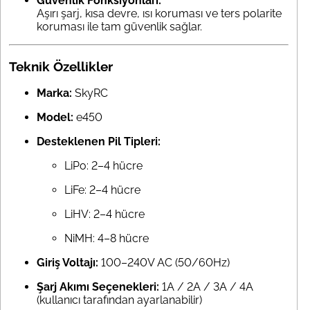
Güvenlik Fonksiyonları:
Aşırı şarj, kısa devre, ısı koruması ve ters polarite
koruması ile tam güvenlik sağlar.
Teknik Özellikler
Marka:
SkyRC
Model:
e450
Desteklenen Pil Tipleri:
LiPo: 2–4 hücre
LiFe: 2–4 hücre
LiHV: 2–4 hücre
NiMH: 4–8 hücre
Giriş Voltajı:
100–240V AC (50/60Hz)
Şarj Akımı Seçenekleri:
1A / 2A / 3A / 4A
(kullanıcı tarafından ayarlanabilir)