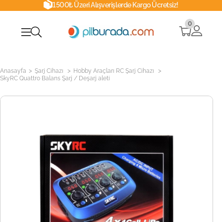
1500₺ Üzeri Alışverişlerde Kargo Ücretsiz!
0
>
>
>
Anasayfa
Şarj Cihazı
Hobby Araçları RC Şarj Cihazı
SkyRC Quattro Balans Şarj / Deşarj aleti