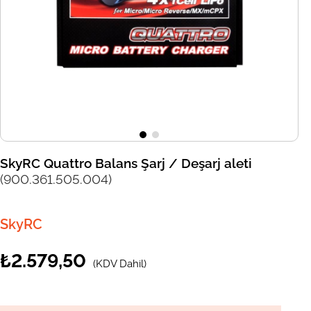
SkyRC Quattro Balans Şarj / Deşarj aleti
(900.361.505.004)
SkyRC
₺2.579,50
(KDV Dahil)