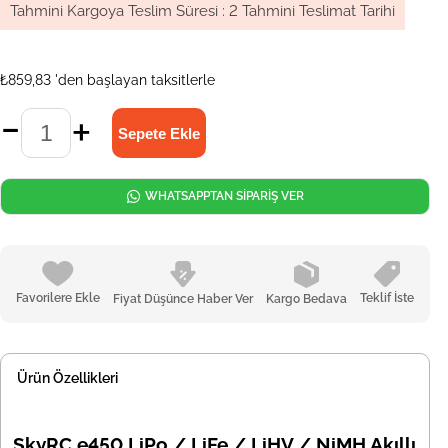
Tahmini Kargoya Teslim Süresi
:
2 Tahmini Teslimat Tarihi
₺859,83
'den başlayan taksitlerle
WHATSAPPTAN SİPARİŞ VER
Favorilere Ekle
Teklif İste
Fiyat Düşünce Haber Ver
Kargo Bedava
Ürün Özellikleri
SkyRC e450 LiPo / LiFe / LiHV / NiMH Akıllı