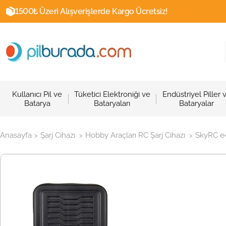
1500₺ Üzeri Alışverişlerde Kargo Ücretsiz!
Kullanıcı Pil ve
Tüketici Elektroniği ve
Endüstriyel Piller 
Batarya
Bataryaları
Bataryalar
Anasayfa
Şarj Cihazı
Hobby Araçları RC Şarj Cihazı
SkyRC e4
>
>
>