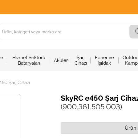
ve
Hizmet Sektörü
Şarj
Fener ve
Outdoo
Aküler
Bataryaları
Cihazı
Işıldak
Kamp
50 Şarj Cihazı
SkyRC e450 Şarj Ciha
(900.361.505.003)
Ürün 