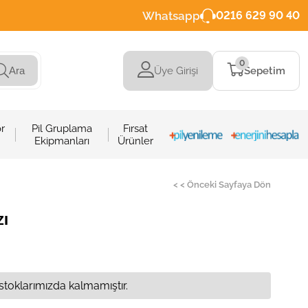
Whatsapp
0216 629 90 40
0
Üye Girişi
Sepetim
Ara
r
Pil Gruplama
Fırsat
Ekipmanları
Ürünler
< < Önceki Sayfaya Dön
zı
stoklarımızda kalmamıştır.