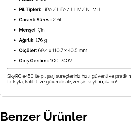
Pil Tipleri:
LiPo / LiFe / LiHV / Ni-MH
Garanti Süresi:
2 Yıl
Menşei:
Çin
Ağırlık:
176 g
Ölçüler:
69,4 x 110,7 x 40,5 mm
Giriş Gerilimi:
100-240V
SkyRC e450 ile pil şarj süreçleriniz hızlı, güvenli ve prati
farkıyla, kaliteli ve güvenilir alışverişin keyfini çıkarın!
Benzer Ürünler