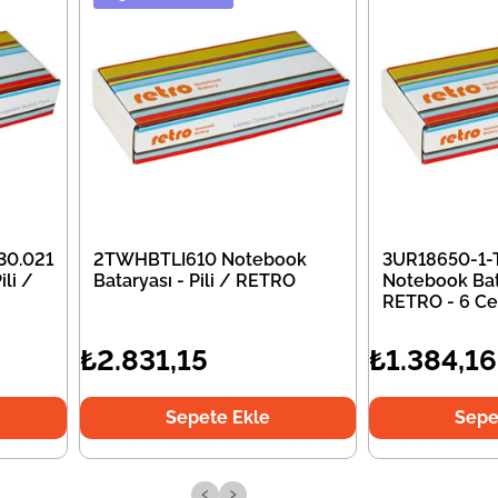
30.021
2TWHBTLI610 Notebook
3UR18650-1-
li /
Bataryası - Pili / RETRO
Notebook Bata
RETRO - 6 Ce
₺2.831,15
₺1.384,16
Sepete Ekle
Sepe
‹
›