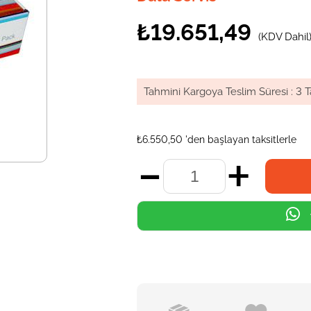
₺19.651,49
(KDV Dahil
Tahmini Kargoya Teslim Süresi
:
3 T
₺6.550,50
'den başlayan taksitlerle