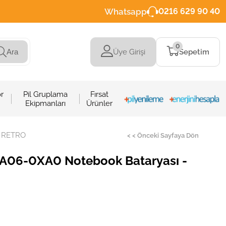
Whatsapp
0216 629 90 40
0
Üye Girişi
Sepetim
Ara
r
Pil Gruplama
Fırsat
Ekipmanları
Ürünler
/ RETRO
< < Önceki Sayfaya Dön
A06-0XA0 Notebook Bataryası -