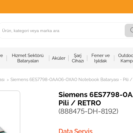
ve
Hizmet Sektörü
Şarj
Fener ve
Outdoo
Aküler
Bataryaları
Cihazı
Işıldak
Kamp
sı
Siemens 6ES7798-0AA06-0XA0 Notebook Bataryası - Pili 
>
Siemens 6ES7798-0A
Pili / RETRO
(888475-DH-8192)
Data Servis