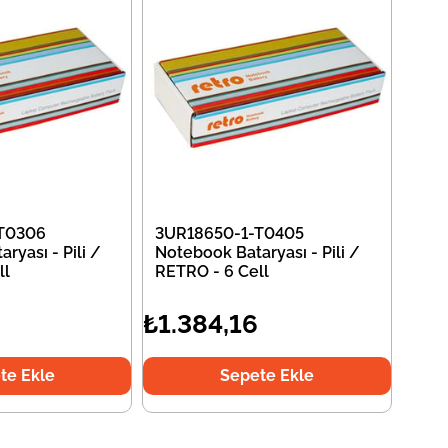
T0306
3UR18650-1-T0405
ryası - Pili /
Notebook Bataryası - Pili /
ll
RETRO - 6 Cell
₺1.384,16
te Ekle
Sepete Ekle