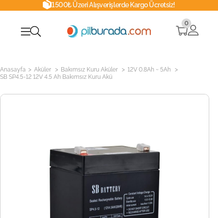
1500₺ Üzeri Alışverişlerde Kargo Ücretsiz!
0
>
>
>
>
Anasayfa
Aküler
Bakımsız Kuru Aküler
12V 0.8Ah ~ 5Ah
SB SP4.5-12 12V 4.5 Ah Bakımsız Kuru Akü