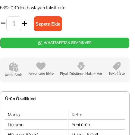
₺392,03
'den başlayan taksitlerle
WHATSAPPTAN SİPARİŞ VER
Favorilere Ekle
Teklif İste
Fiyat Düşünce Haber Ver
Kritik Stok
Ürün Özellikleri
Marka
Retro
Durumu
Yeni ürün
Hücreler (Cells)
Li-ion - 6 Cell