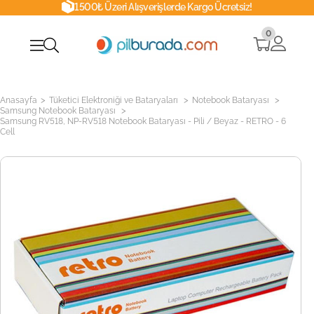
1500₺ Üzeri Alışverişlerde Kargo Ücretsiz!
0
>
>
>
Anasayfa
Tüketici Elektroniği ve Bataryaları
Notebook Bataryası
>
Samsung Notebook Bataryası
Samsung RV518, NP-RV518 Notebook Bataryası - Pili / Beyaz - RETRO - 6
Cell