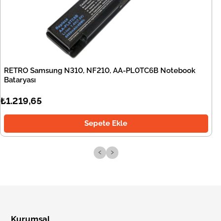
RETRO Samsung N310, NF210, AA-PL0TC6B Notebook
Bataryası
₺1.219,65
Sepete Ekle
‹
›
Kurumsal