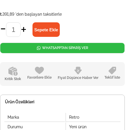
₺391,89
'den başlayan taksitlerle
WHATSAPPTAN SİPARİŞ VER
Favorilere Ekle
Teklif İste
Fiyat Düşünce Haber Ver
Kritik Stok
Ürün Özellikleri
Marka
Retro
Durumu
Yeni ürün