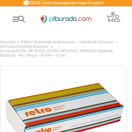
1500₺ Üzeri Alışverişlerde Kargo Ücretsiz!
0
>
>
>
Anasayfa
Tüketici Elektroniği ve Bataryaları
Notebook Bataryası
>
Samsung Notebook Bataryası
Samsung RV510, NP-RV510, RV510I, NP-RV510I, NPRV510I Notebook
Bataryası - Pili / Beyaz - RETRO - 6 Cell