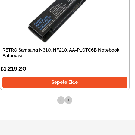
RETRO Samsung N310, NF210, AA-PL0TC6B Notebook
Bataryası
₺1.219,20
Sepete Ekle
‹
›