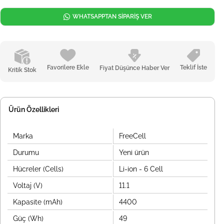
WHATSAPPTAN SİPARİŞ VER
Favorilere Ekle
Teklif İste
Fiyat Düşünce Haber Ver
Kritik Stok
Ürün Özellikleri
Marka
FreeCell
Durumu
Yeni ürün
Hücreler (Cells)
Li-ion - 6 Cell
Voltaj (V)
11.1
Kapasite (mAh)
4400
Güç (Wh)
49