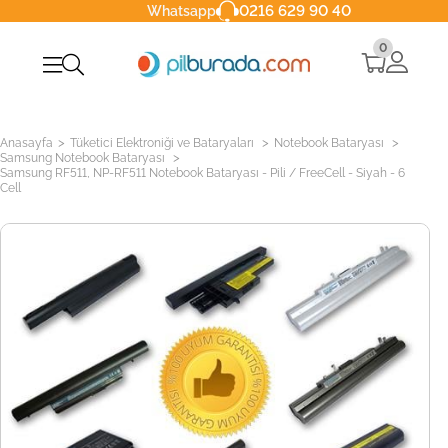
0216 629 90 40
Whatsapp
0
>
>
>
Anasayfa
Tüketici Elektroniği ve Bataryaları
Notebook Bataryası
>
Samsung Notebook Bataryası
Samsung RF511, NP-RF511 Notebook Bataryası - Pili / FreeCell - Siyah - 6
Cell