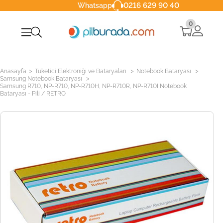
0216 629 90 40
Whatsapp
0
>
>
>
Anasayfa
Tüketici Elektroniği ve Bataryaları
Notebook Bataryası
>
Samsung Notebook Bataryası
Samsung R710, NP-R710, NP-R710H, NP-R710R, NP-R710I Notebook
Bataryası - Pili / RETRO