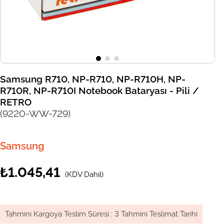
Samsung R710, NP-R710, NP-R710H, NP-
R710R, NP-R710I Notebook Bataryası - Pili /
RETRO
(9220-WW-729)
Samsung
₺1.045,41
(KDV Dahil)
Tahmini Kargoya Teslim Süresi
:
3 Tahmini Teslimat Tarihi