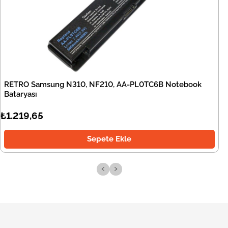
RETRO Samsung N310, NF210, AA-PL0TC6B Notebook
Bataryası
₺1.219,65
Sepete Ekle
‹
›