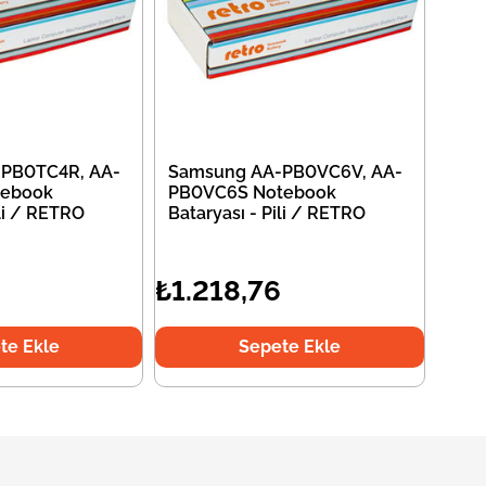
PB0TC4R, AA-
Samsung AA-PB0VC6V, AA-
tebook
PB0VC6S Notebook
ili / RETRO
Bataryası - Pili / RETRO
₺1.218,76
te Ekle
Sepete Ekle