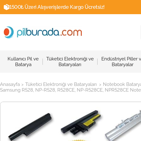
1500₺ Üzeri Alışverişlerde Kargo Ücretsiz!
Kullanıcı Pil ve
Tüketici Elektroniği ve
Endüstriyel Piller 
Batarya
Bataryaları
Bataryalar
Anasayfa
Tüketici Elektroniği ve Bataryaları
Notebook Batarya
>
>
Samsung R528, NP-R528, R528CE, NP-R528CE, NPR528CE Notebook B