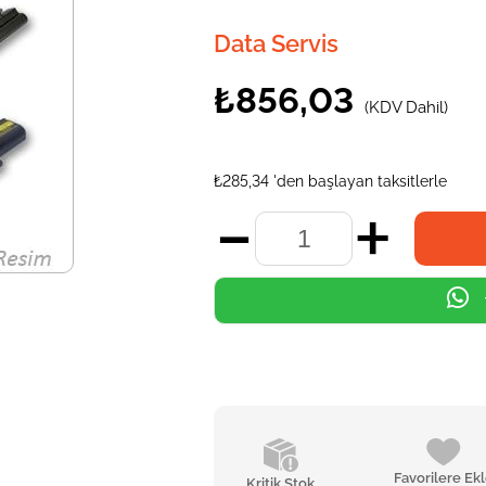
Data Servis
₺856,03
(KDV Dahil)
₺285,34
'den başlayan taksitlerle
Favorilere Ek
Kritik Stok