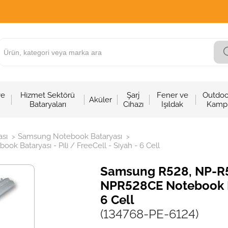
ve
Hizmet Sektörü
Şarj
Fener ve
Outdoo
Aküler
Bataryaları
Cihazı
Işıldak
Kamp
sı
Samsung Notebook Bataryası
>
>
ataryası - Pili / FreeCell - Siyah - 6 Cell
Samsung R528, NP-R
NPR528CE Notebook Bat
6 Cell
(134768-PE-6124)