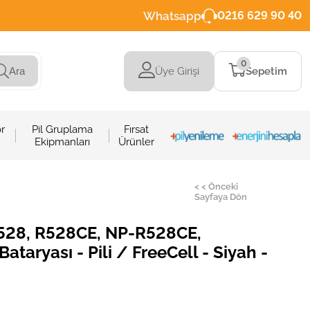
Whatsapp
0216 629 90 40
0
Üye Girişi
Sepetim
Ara
r
Pil Gruplama
Fırsat
Ekipmanları
Ürünler
< < Önceki
Sayfaya Dön
528, R528CE, NP-R528CE,
aryası - Pili / FreeCell - Siyah -