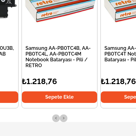
0U3B,
Samsung AA-PB0TC4B, AA-
Samsung AA-
AB
PB0TC4L, AA-PB0TC4M
PB0TC4T No
Notebook Bataryası - Pili /
Bataryası - P
RETRO
₺1.218,76
₺1.218,76
Sepete Ekle
Sepe
‹
›