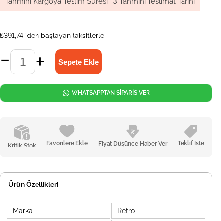
Tahmini Kargoya Teslim Süresi
:
3 Tahmini Teslimat Tarihi
₺391,74
'den başlayan taksitlerle
WHATSAPPTAN SİPARİŞ VER
Favorilere Ekle
Teklif İste
Fiyat Düşünce Haber Ver
Kritik Stok
Ürün Özellikleri
Marka
Retro