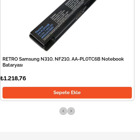
RETRO Samsung N310, NF210, AA-PL0TC6B Notebook
Bataryası
₺1.218,76
Sepete Ekle
‹
›