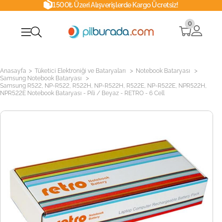
1500₺ Üzeri Alışverişlerde Kargo Ücretsiz!
0
>
>
>
Anasayfa
Tüketici Elektroniği ve Bataryaları
Notebook Bataryası
>
Samsung Notebook Bataryası
Samsung R522, NP-R522, R522H, NP-R522H, R522E, NP-R522E, NPR522H,
NPR522E Notebook Bataryası - Pili / Beyaz - RETRO - 6 Cell