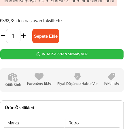
Tahmini Kargoya Teslim Süresi
:
3 Tahmini Teslimat Tarihi
₺362,72
'den başlayan taksitlerle
WHATSAPPTAN SİPARİŞ VER
Favorilere Ekle
Teklif İste
Fiyat Düşünce Haber Ver
Kritik Stok
Ürün Özellikleri
Marka
Retro