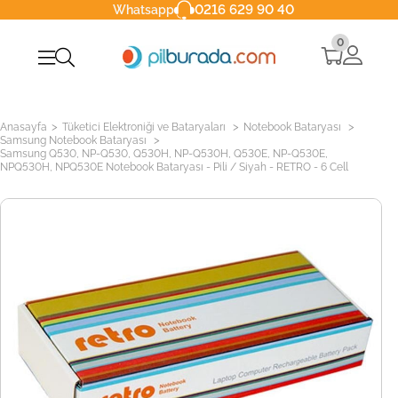
0216 629 90 40
Whatsapp
0
>
>
>
Anasayfa
Tüketici Elektroniği ve Bataryaları
Notebook Bataryası
>
Samsung Notebook Bataryası
Samsung Q530, NP-Q530, Q530H, NP-Q530H, Q530E, NP-Q530E,
NPQ530H, NPQ530E Notebook Bataryası - Pili / Siyah - RETRO - 6 Cell