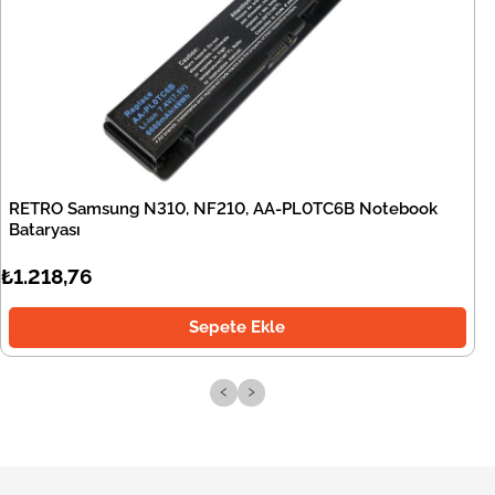
RETRO Samsung N310, NF210, AA-PL0TC6B Notebook
Bataryası
₺1.218,76
Sepete Ekle
‹
›