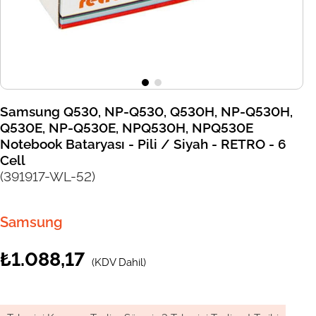
Samsung Q530, NP-Q530, Q530H, NP-Q530H,
Q530E, NP-Q530E, NPQ530H, NPQ530E
Notebook Bataryası - Pili / Siyah - RETRO - 6
Cell
(391917-WL-52)
Samsung
₺1.088,17
(KDV Dahil)