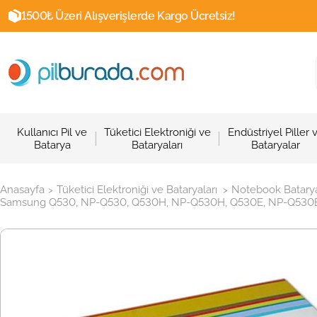
1500₺ Üzeri Alışverişlerde Kargo Ücretsiz!
Kullanıcı Pil ve
Tüketici Elektroniği ve
Endüstriyel Piller 
Batarya
Bataryaları
Bataryalar
Anasayfa
Tüketici Elektroniği ve Bataryaları
Notebook Batarya
>
>
Samsung Q530, NP-Q530, Q530H, NP-Q530H, Q530E, NP-Q530E, N