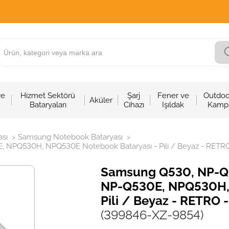
ve
Hizmet Sektörü
Şarj
Fener ve
Outdoo
Aküler
Bataryaları
Cihazı
Işıldak
Kamp
sı
Samsung Notebook Bataryası
>
>
PQ530H, NPQ530E Notebook Bataryası - Pili / Beyaz - RETRO 
Samsung Q530, NP-Q
NP-Q530E, NPQ530H, 
Pili / Beyaz - RETRO -
(399846-XZ-9854)