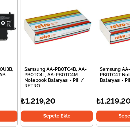
0U3B,
Samsung AA-PB0TC4B, AA-
Samsung AA-
AB
PB0TC4L, AA-PB0TC4M
PB0TC4T No
Notebook Bataryası - Pili /
Bataryası - P
RETRO
₺1.219,20
₺1.219,2
Sepete Ekle
Sepe