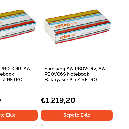
PB0TC4R, AA-
Samsung AA-PB0VC6V, AA-
tebook
PB0VC6S Notebook
ili / RETRO
Bataryası - Pili / RETRO
0
₺1.219,20
te Ekle
Sepete Ekle