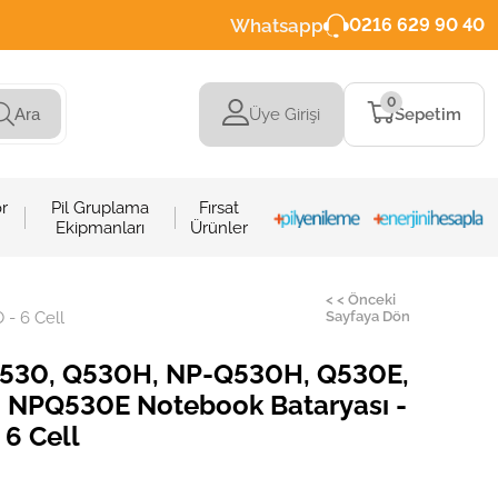
Whatsapp
0216 629 90 40
0
Üye Girişi
Sepetim
Ara
r
Pil Gruplama
Fırsat
Ekipmanları
Ürünler
< < Önceki
- 6 Cell
Sayfaya Dön
530, Q530H, NP-Q530H, Q530E,
NPQ530E Notebook Bataryası -
 6 Cell