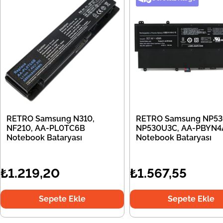
RETRO Samsung N310,
RETRO Samsung NP53
NF210, AA-PL0TC6B
NP530U3C, AA-PBYN4
Notebook Bataryası
Notebook Bataryası
₺1.219,20
₺1.567,55
Sepete Ekle
Sepete Ekle