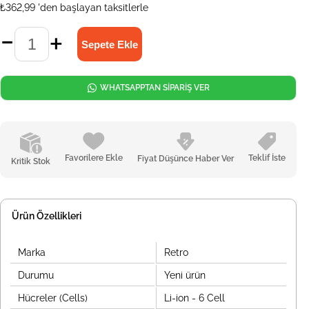
₺362,99
'den başlayan taksitlerle
WHATSAPPTAN SİPARİŞ VER
Favorilere Ekle
Teklif İste
Fiyat Düşünce Haber Ver
Kritik Stok
Ürün Özellikleri
Marka
Retro
Durumu
Yeni ürün
Hücreler (Cells)
Li-ion - 6 Cell