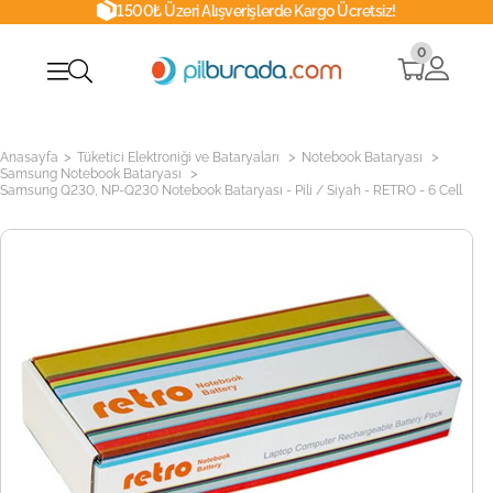
1500₺ Üzeri Alışverişlerde Kargo Ücretsiz!
0
>
>
>
Anasayfa
Tüketici Elektroniği ve Bataryaları
Notebook Bataryası
>
Samsung Notebook Bataryası
Samsung Q230, NP-Q230 Notebook Bataryası - Pili / Siyah - RETRO - 6 Cell