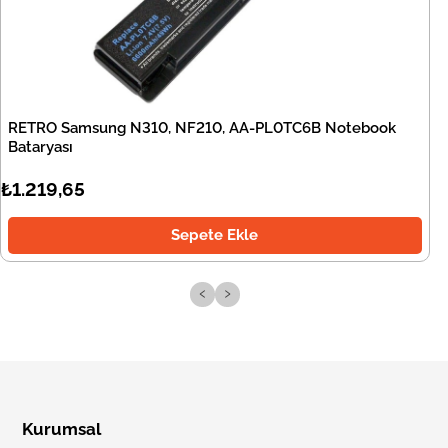
RETRO Samsung N310, NF210, AA-PL0TC6B Notebook
Bataryası
₺1.219,65
Sepete Ekle
‹
›
Kurumsal