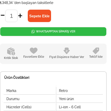
₺348,34
'den başlayan taksitlerle
WHATSAPPTAN SİPARİŞ VER
Favorilere Ekle
Teklif İste
Fiyat Düşünce Haber Ver
Kritik Stok
Ürün Özellikleri
Marka
Retro
Durumu
Yeni ürün
Hücreler (Cells)
Li-ion - 6 Cell