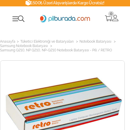
1500₺ Üzeri Alışverişlerde Kargo Ücretsiz!
0
>
>
>
Anasayfa
Tüketici Elektroniği ve Bataryaları
Notebook Bataryası
>
Samsung Notebook Bataryası
Samsung Q210, NP Q210, NP-Q210 Notebook Bataryası - Pili / RETRO