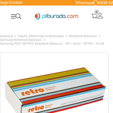
tsiz!
0216 629 90 40
Whatsapp
0
>
>
>
Anasayfa
Tüketici Elektroniği ve Bataryaları
Notebook Bataryası
>
Samsung Notebook Bataryası
Samsung P510, NP-P510 Notebook Bataryası - Pili / Siyah - RETRO - 6 Cell