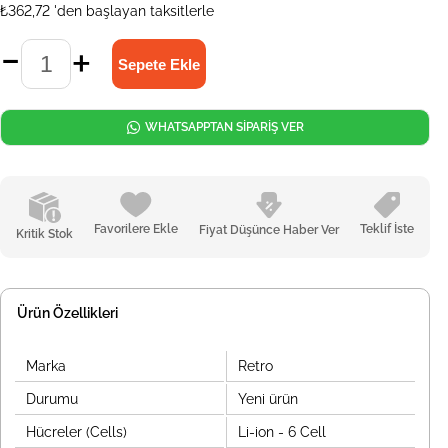
₺362,72
'den başlayan taksitlerle
WHATSAPPTAN SİPARİŞ VER
Favorilere Ekle
Teklif İste
Fiyat Düşünce Haber Ver
Kritik Stok
Ürün Özellikleri
Marka
Retro
Durumu
Yeni ürün
Hücreler (Cells)
Li-ion - 6 Cell