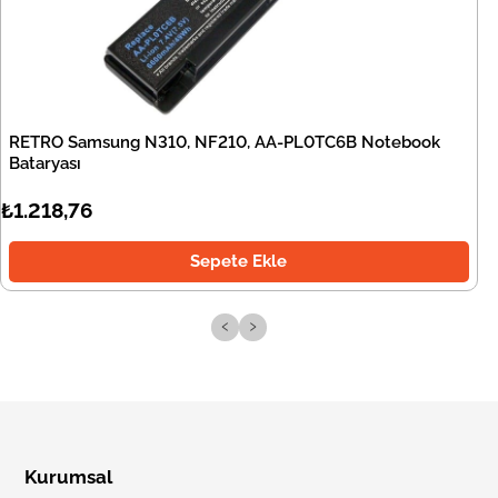
RETRO Samsung N310, NF210, AA-PL0TC6B Notebook
Bataryası
₺1.218,76
Sepete Ekle
‹
›
Kurumsal