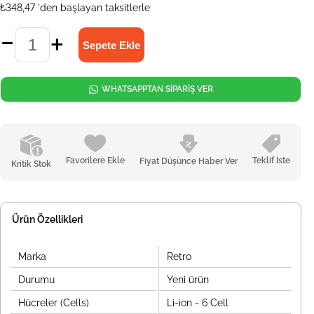
₺348,47
'den başlayan taksitlerle
WHATSAPPTAN SİPARİŞ VER
Favorilere Ekle
Teklif İste
Fiyat Düşünce Haber Ver
Kritik Stok
Ürün Özellikleri
Marka
Retro
Durumu
Yeni ürün
Hücreler (Cells)
Li-ion - 6 Cell