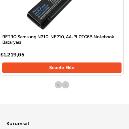
RETRO Samsung N310, NF210, AA-PL0TC6B Notebook
Bataryası
₺1.219,65
Sepete Ekle
‹
›
Kurumsal