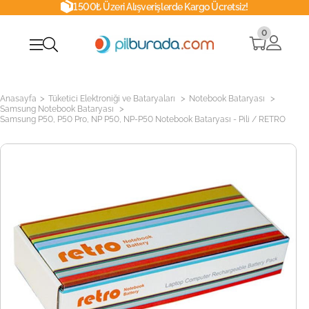
1500₺ Üzeri Alışverişlerde Kargo Ücretsiz!
0
>
>
>
Anasayfa
Tüketici Elektroniği ve Bataryaları
Notebook Bataryası
>
Samsung Notebook Bataryası
Samsung P50, P50 Pro, NP P50, NP-P50 Notebook Bataryası - Pili / RETRO