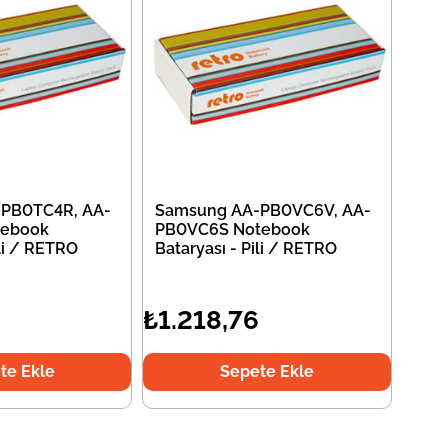
PB0TC4R, AA-
Samsung AA-PB0VC6V, AA-
tebook
PB0VC6S Notebook
ili / RETRO
Bataryası - Pili / RETRO
₺1.218,76
te Ekle
Sepete Ekle