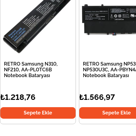
RETRO Samsung N310,
RETRO Samsung NP53
NF210, AA-PL0TC6B
NP530U3C, AA-PBYN4
Notebook Bataryası
Notebook Bataryası
₺1.218,76
₺1.566,97
Sepete Ekle
Sepete Ekle