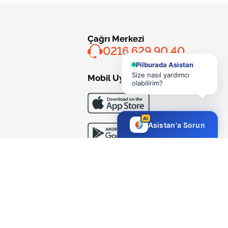
Çağrı Merkezi
0216 629 90 40
Pilburada Asistan
Size nasıl yardımcı
Mobil Uygulama
olabilirim?
AI
Asistan'a Sorun
Bizi Takip Edin