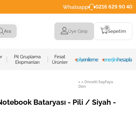
Whatsapp
0216 629 90 40
0
Üye Girişi
Sepetim
Ara
r
Pil Gruplama
Fırsat
Ekipmanları
Ürünler
< < Önceki Sayfaya
Dön
ebook Bataryası - Pili / Siyah -