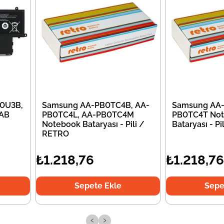
0U3B,
Samsung AA-PB0TC4B, AA-
Samsung AA-
AB
PB0TC4L, AA-PB0TC4M
PB0TC4T No
Notebook Bataryası - Pili /
Bataryası - P
RETRO
₺1.218,76
₺1.218,76
Sepete Ekle
Sepe
‹
›