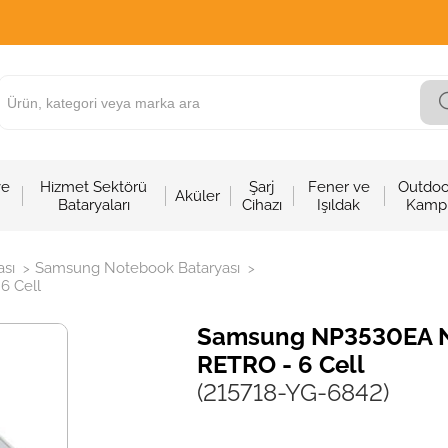
ve
Hizmet Sektörü
Şarj
Fener ve
Outdoo
Aküler
Bataryaları
Cihazı
Işıldak
Kamp
sı
Samsung Notebook Bataryası
>
>
6 Cell
Samsung NP3530EA Not
RETRO - 6 Cell
(215718-YG-6842)