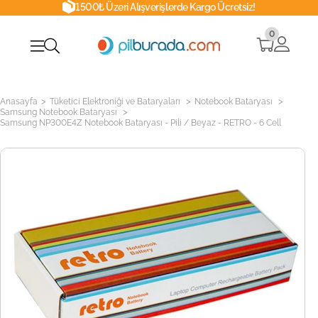
1500₺ Üzeri Alışverişlerde Kargo Ücretsiz!
0
>
>
>
Anasayfa
Tüketici Elektroniği ve Bataryaları
Notebook Bataryası
>
Samsung Notebook Bataryası
Samsung NP300E4Z Notebook Bataryası - Pili / Beyaz - RETRO - 6 Cell