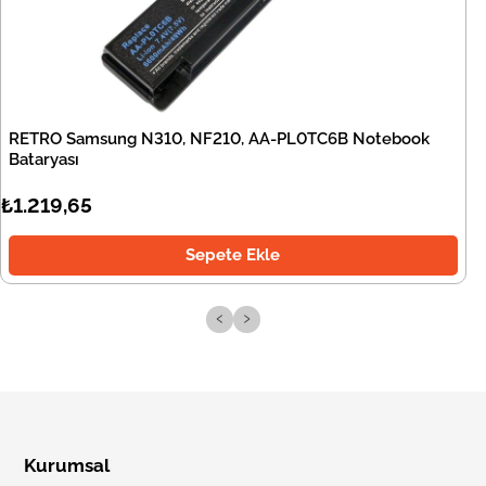
RETRO Samsung N310, NF210, AA-PL0TC6B Notebook
Bataryası
₺1.219,65
Sepete Ekle
‹
›
Kurumsal