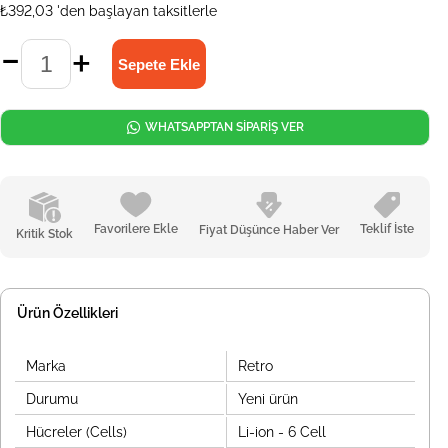
₺392,03
'den başlayan taksitlerle
WHATSAPPTAN SİPARİŞ VER
Favorilere Ekle
Teklif İste
Fiyat Düşünce Haber Ver
Kritik Stok
Ürün Özellikleri
Marka
Retro
Durumu
Yeni ürün
Hücreler (Cells)
Li-ion - 6 Cell