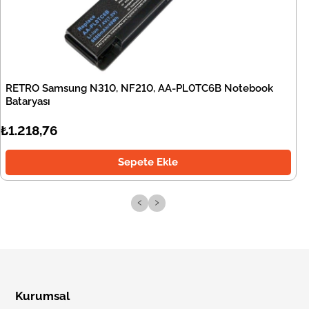
RETRO Samsung N310, NF210, AA-PL0TC6B Notebook
Bataryası
₺1.218,76
Sepete Ekle
‹
›
Kurumsal