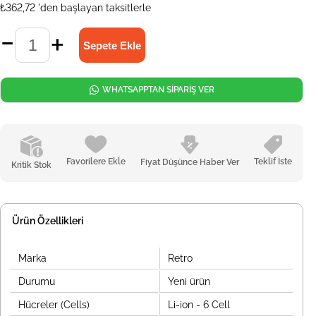
₺362,72
'den başlayan taksitlerle
WHATSAPPTAN SİPARİŞ VER
Favorilere Ekle
Teklif İste
Fiyat Düşünce Haber Ver
Kritik Stok
Ürün Özellikleri
Marka
Retro
Durumu
Yeni ürün
Hücreler (Cells)
Li-ion - 6 Cell