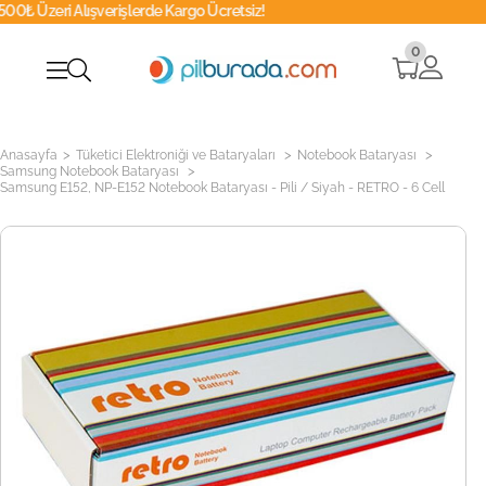
rişlerde Kargo Ücretsiz!
Whatsapp
0
>
>
>
Anasayfa
Tüketici Elektroniği ve Bataryaları
Notebook Bataryası
>
Samsung Notebook Bataryası
Samsung E152, NP-E152 Notebook Bataryası - Pili / Siyah - RETRO - 6 Cell