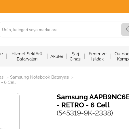
ve
Hizmet Sektörü
Şarj
Fener ve
Outdoo
Aküler
Bataryaları
Cihazı
Işıldak
Kamp
sı
Samsung Notebook Bataryası
>
>
- 6 Cell
Samsung AAPB9NC6B No
- RETRO - 6 Cell
(545319-9K-2338)