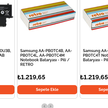
0U3B,
Samsung AA-PB0TC4B, AA-
Samsung AA-
AB
PB0TC4L, AA-PB0TC4M
PB0TC4T No
Notebook Bataryası - Pili /
Bataryası - P
RETRO
₺1.219,65
₺1.219,65
Sepete Ekle
Sepe
‹
›