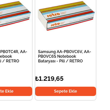
PB0TC4R, AA-
Samsung AA-PB0VC6V, AA-
tebook
PB0VC6S Notebook
ili / RETRO
Bataryası - Pili / RETRO
₺1.219,65
te Ekle
Sepete Ekle