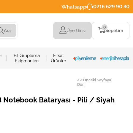
Whatsapp
0216 629 90 40
0
Üye Girişi
Sepetim
Ara
r
Pil Gruplama
Fırsat
Ekipmanları
Ürünler
< < Önceki Sayfaya
Dön
tebook Bataryası - Pili / Siyah