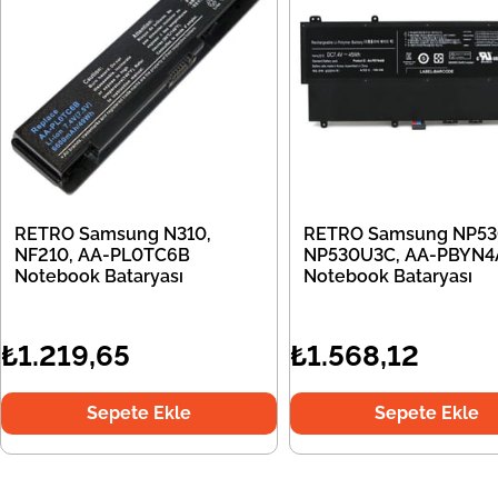
RETRO Samsung N310,
RETRO Samsung NP53
NF210, AA-PL0TC6B
NP530U3C, AA-PBYN4
Notebook Bataryası
Notebook Bataryası
₺1.219,65
₺1.568,12
Sepete Ekle
Sepete Ekle