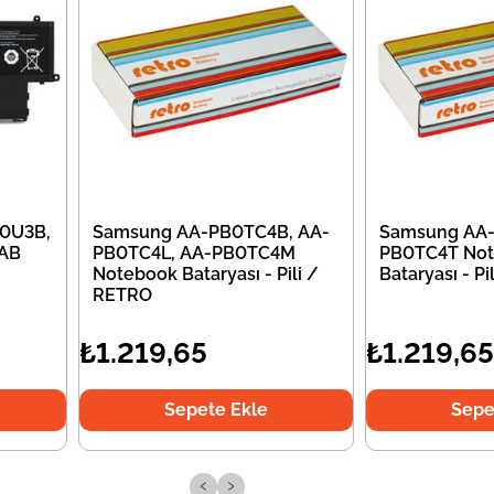
0U3B,
Samsung AA-PB0TC4B, AA-
Samsung AA-
AB
PB0TC4L, AA-PB0TC4M
PB0TC4T No
Notebook Bataryası - Pili /
Bataryası - P
RETRO
₺1.219,65
₺1.219,65
Sepete Ekle
Sepe
‹
›