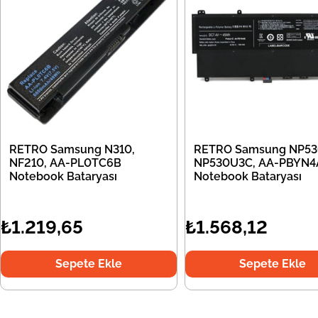
RETRO Samsung N310,
RETRO Samsung NP53
NF210, AA-PL0TC6B
NP530U3C, AA-PBYN4
Notebook Bataryası
Notebook Bataryası
₺1.219,65
₺1.568,12
Sepete Ekle
Sepete Ekle