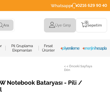
Whatsapp
0216 629 90 40
0
Üye Girişi
Sepetim
Ara
r
Pil Gruplama
Fırsat
Ekipmanları
Ürünler
< < Önceki Sayfaya
Dön
Notebook Bataryası - Pili /
l