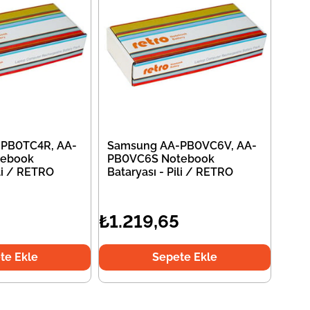
PB0TC4R, AA-
Samsung AA-PB0VC6V, AA-
tebook
PB0VC6S Notebook
ili / RETRO
Bataryası - Pili / RETRO
₺1.219,65
te Ekle
Sepete Ekle