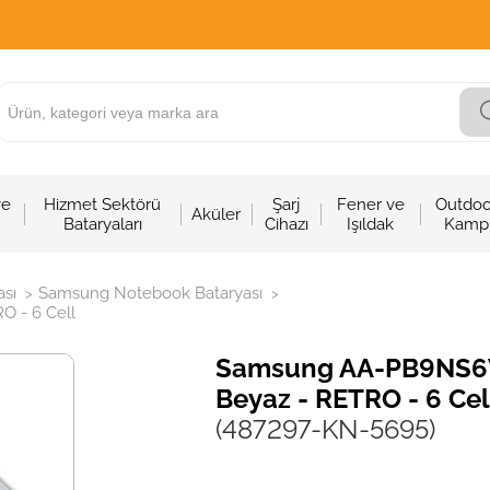
ve
Hizmet Sektörü
Şarj
Fener ve
Outdoo
Aküler
Bataryaları
Cihazı
Işıldak
Kamp
sı
Samsung Notebook Bataryası
>
>
O - 6 Cell
Samsung AA-PB9NS6W 
Beyaz - RETRO - 6 Cel
(487297-KN-5695)