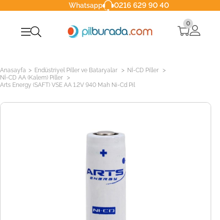
0216 629 90 40
Whatsapp
0
>
>
>
Anasayfa
Endüstriyel Piller ve Bataryalar
Nİ-CD Piller
>
Nİ-CD AA (Kalem) Piller
Arts Energy (SAFT) VSE AA 1.2V 940 Mah Ni-Cd Pil