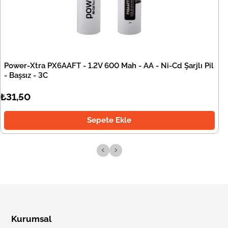
Power-Xtra PX6AAFT - 1.2V 600 Mah - AA - Ni-Cd Şarjlı Pil
- Başsız - 3C
₺31,50
Sepete Ekle
‹
›
Kurumsal