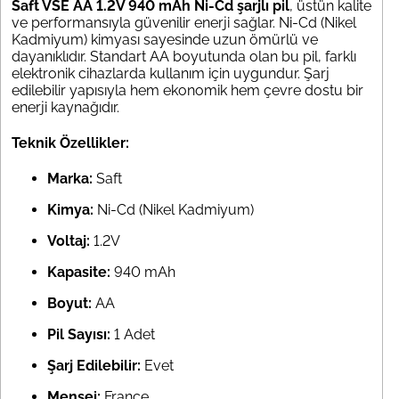
Saft VSE AA 1.2V 940 mAh Ni-Cd şarjlı pil
, üstün kalite
ve performansıyla güvenilir enerji sağlar. Ni-Cd (Nikel
Kadmiyum) kimyası sayesinde uzun ömürlü ve
dayanıklıdır. Standart AA boyutunda olan bu pil, farklı
elektronik cihazlarda kullanım için uygundur. Şarj
edilebilir yapısıyla hem ekonomik hem çevre dostu bir
enerji kaynağıdır.
Teknik Özellikler:
Marka:
Saft
Kimya:
Ni-Cd (Nikel Kadmiyum)
Voltaj:
1.2V
Kapasite:
940 mAh
Boyut:
AA
Pil Sayısı:
1 Adet
Şarj Edilebilir:
Evet
Menşei:
France