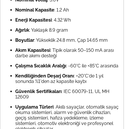
Nominal Kapasite
: 1.2 Ah
Enerji Kapasitesi
: 4.32 Wh
Ağırlık
: Yaklaşık 8.9 gram
Boyutlar
: Yükseklik 24.8 mm, Çap 14.65 mm
Akım Kapasitesi
: Tipik olarak 50–150 mA arası
darbe akımı desteği
Çalışma Sıcaklık Aralığı
: -60°C ile +85°C arasında
Kendiliğinden Deşarj Oranı
: +20°C'de 1 yıl
sonunda %1'den az kapasite kaybı
Güvenlik Sertifikaları
: IEC 60079-11, UL MH
12609
Uygulama Türleri
: Akıllı sayaçlar, otomatik sayaç
okuma sistemleri, alarm ve güvenlik cihazları,
geçiş sistemleri, hafıza yedekleme, izleme
sistemleri, otomotiv elektroniği ve profesyonel
elektronik cihazlar