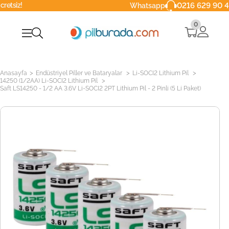
0216 629 90 40
Whatsapp
0
>
>
>
Anasayfa
Endüstriyel Piller ve Bataryalar
Li-SOCI2 Lithium Pil
>
14250 (1/2AA) Li-SOCI2 Lithium Pil
Saft LS14250 - 1/2 AA 3.6V Li-SOCI2 2PT Lithium Pil - 2 Pinli (5 Li Paket)