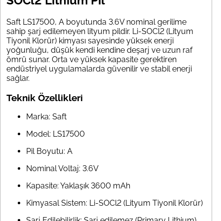
SOCl2 Lithium Pil
Saft LS17500, A boyutunda 3.6V nominal gerilime
sahip şarj edilemeyen lityum pildir. Li-SOCl2 (Lityum
Tiyonil Klorür) kimyası sayesinde yüksek enerji
yoğunluğu, düşük kendi kendine deşarj ve uzun raf
ömrü sunar. Orta ve yüksek kapasite gerektiren
endüstriyel uygulamalarda güvenilir ve stabil enerji
sağlar.
Teknik Özellikleri
Marka: Saft
Model: LS17500
Pil Boyutu: A
Nominal Voltaj: 3.6V
Kapasite: Yaklaşık 3600 mAh
Kimyasal Sistem: Li-SOCl2 (Lityum Tiyonil Klorür)
Şarj Edilebilirlik: Şarj edilemez (Primary Lithium)