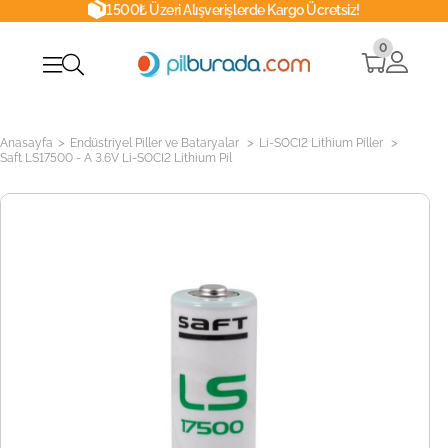
1500₺ Üzeri Alışverişlerde Kargo Ücretsiz!
0
>
>
>
Anasayfa
Endüstriyel Piller ve Bataryalar
Li-SOCI2 Lithium Piller
Saft LS17500 - A 3.6V Li-SOCI2 Lithium Pil