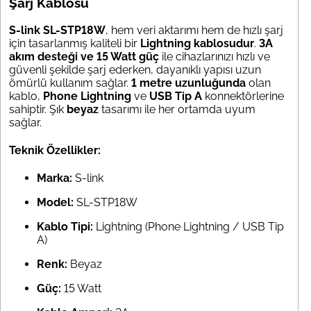
Şarj Kablosu
S-link SL-STP18W
, hem veri aktarımı hem de hızlı şarj
için tasarlanmış kaliteli bir
Lightning kablosudur
.
3A
akım desteği ve 15 Watt güç
ile cihazlarınızı hızlı ve
güvenli şekilde şarj ederken, dayanıklı yapısı uzun
ömürlü kullanım sağlar.
1 metre uzunluğunda
olan
kablo,
Phone Lightning
ve
USB Tip A
konnektörlerine
sahiptir. Şık
beyaz
tasarımı ile her ortamda uyum
sağlar.
Teknik Özellikler:
Marka:
S-link
Model:
SL-STP18W
Kablo Tipi:
Lightning (Phone Lightning / USB Tip
A)
Renk:
Beyaz
Güç:
15 Watt