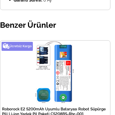
Garanti Süresi:
6 Ay
Benzer Ürünler
Ücretsiz Kargo
Roborock E2 5200mAh Uyumlu Bataryası Robot Süpürge
Pili Li-ion Yedek Pil Paketi C5208BS-Rbr-001