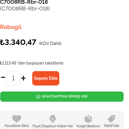
C7008RB-Rbr-018
(C7008RB-Rbr-018)
Robogil
₺3.340,47
(KDV Dahil)
₺1.113,49
'den başlayan taksitlerle
WHATSAPPTAN SİPARİŞ VER
Favorilere Ekle
Teklif İste
Fiyat Düşünce Haber Ver
Kargo Bedava