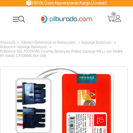
1500₺ Üzeri Alışverişlerde Kargo Ücretsiz!
0
>
>
>
Anasayfa
Tüketici Elektroniği ve Bataryaları
Süpürge Bataryası
>
Roborock Süpürge Bataryası
Roborock S51 7000mAh Uyumlu Bataryası Robot Süpürge Pili Li-ion Yedek
Pil Paketi C7008RB-Rbr-018