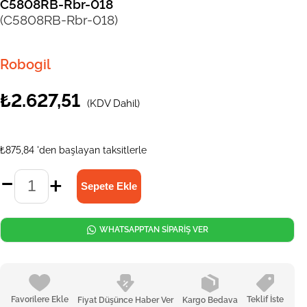
C5808RB-Rbr-018
(C5808RB-Rbr-018)
Robogil
₺2.627,51
(KDV Dahil)
₺875,84
'den başlayan taksitlerle
WHATSAPPTAN SİPARİŞ VER
Favorilere Ekle
Teklif İste
Fiyat Düşünce Haber Ver
Kargo Bedava