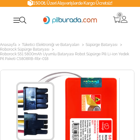
1500₺ Üzeri Alışverişlerde Kargo Ücretsiz!
0
>
>
>
Anasayfa
Tüketici Elektroniği ve Bataryaları
Süpürge Bataryası
>
Roborock Süpürge Bataryası
Roborock S51 5800mAh Uyumlu Bataryası Robot Süpürge Pili Li-ion Yedek
Pil Paketi C5808RB-Rbr-018