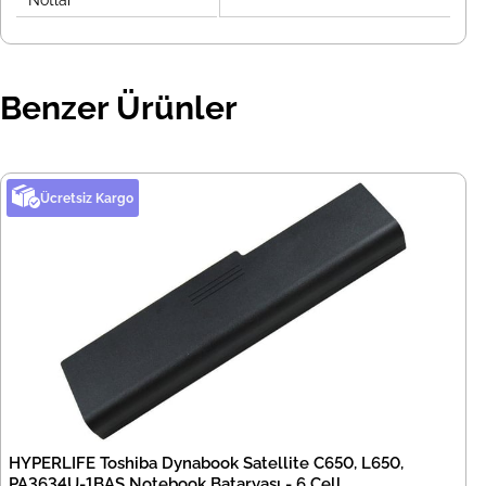
Notlar
Benzer Ürünler
Ücretsiz Kargo
HYPERLIFE Toshiba Dynabook Satellite C650, L650,
PA3634U-1BAS Notebook Bataryası - 6 Cell