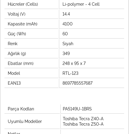
Hücreler (Cells)
Li-polymer - 4 Cell
Voltaj (V)
14.4
Kapasite (mAh)
4100
Güç (Wh)
60
Renk
Siyah
Ağırlık (g)
349
Ebatlar (mm)
248 x 95 x 7
Model
RTL-123
EAN13
8697785557687
Parça Kodları
PA5149U-1BRS
Toshiba Tecra Z40-A
Uyumlu Modeller
Toshiba Tecra Z50-A