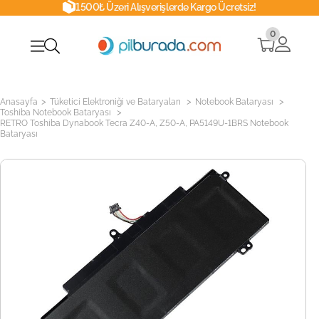
1500₺ Üzeri Alışverişlerde Kargo Ücretsiz!
0
>
>
>
Anasayfa
Tüketici Elektroniği ve Bataryaları
Notebook Bataryası
>
Toshiba Notebook Bataryası
RETRO Toshiba Dynabook Tecra Z40-A, Z50-A, PA5149U-1BRS Notebook
Bataryası