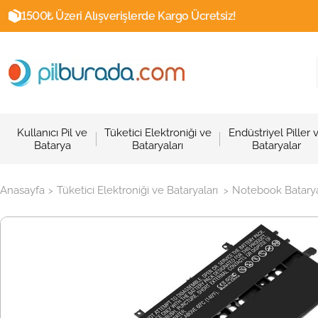
1500₺ Üzeri Alışverişlerde Kargo Ücretsiz!
Kullanıcı Pil ve
Tüketici Elektroniği ve
Endüstriyel Piller 
Batarya
Bataryaları
Bataryalar
Anasayfa
Tüketici Elektroniği ve Bataryaları
Notebook Batarya
>
>