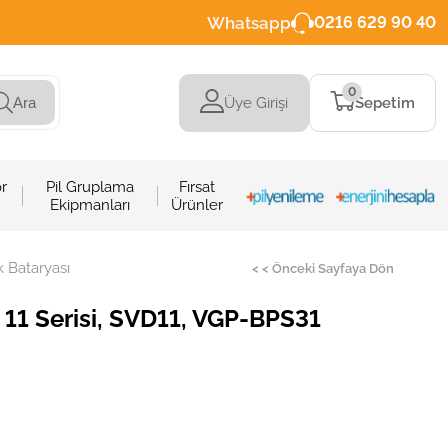
Whatsapp
0216 629 90 40
0
Üye Girişi
Sepetim
Ara
r
Pil Gruplama
Fırsat
Ekipmanları
Ürünler
 Bataryası
< < Önceki Sayfaya Dön
11 Serisi, SVD11, VGP-BPS31