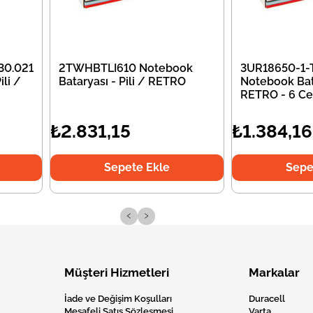
30.021
2TWHBTLI610 Notebook
3UR18650-1-
li /
Bataryası - Pili / RETRO
Notebook Bata
RETRO - 6 Ce
₺2.831,15
₺1.384,16
Sepete Ekle
Sepe
‹
›
Müşteri Hizmetleri
Markalar
İade ve Değişim Koşulları
Duracell
Mesafeli Satış Sözleşmesi
Varta