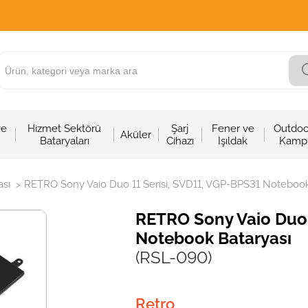
ve
Hizmet Sektörü
Şarj
Fener ve
Outdoo
Aküler
Bataryaları
Cihazı
Işıldak
Kamp
sı
RETRO Sony Vaio Duo 11 Serisi, SVD11, VGP-BPS31 Notebook
>
RETRO Sony Vaio Duo 
Notebook Bataryası
(RSL-090)
Retro