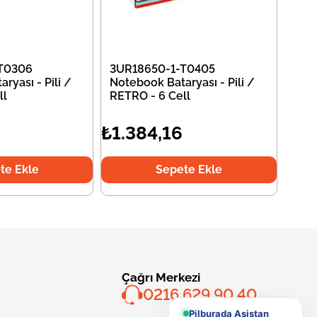
T0306
3UR18650-1-T0405
ryası - Pili /
Notebook Bataryası - Pili /
ll
RETRO - 6 Cell
₺1.384,16
te Ekle
Sepete Ekle
Çağrı Merkezi
0216 629 90 40
Pilburada Asistan