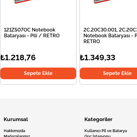
121ZS07OC Notebook
2C.20C30.001, 2C.20C
Bataryası - Pili / RETRO
Notebook Bataryası - Pi
RETRO
₺1.218,76
₺1.349,33
Sepete Ekle
Sepete Ekle
Kurumsal
Kategoriler
Hakkımızda
Kullanıcı Pil ve Batarya
Mağazalarımız
Güç İstasyonu