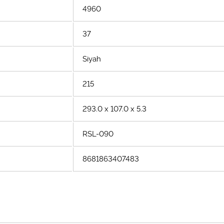
4960
37
Siyah
215
293.0 x 107.0 x 5.3
RSL-090
8681863407483