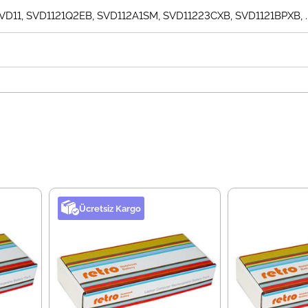
 SVD11, SVD1121Q2EB, SVD112A1SM, SVD11223CXB, SVD1121BPXB, ..
Ücretsiz Kargo