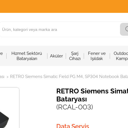
ve
Hizmet Sektörü
Şarj
Fener ve
Outdoo
Aküler
Bataryaları
Cihazı
Işıldak
Kamp
sı
RETRO Siemens Simatic Field PG M4, SP304 Notebook Bata
>
RETRO Siemens Simat
Bataryası
(RCAL-003)
Data Servis