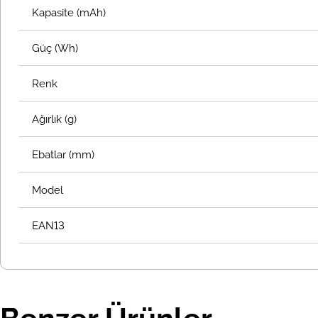
Kapasite (mAh)
Güç (Wh)
Renk
Ağırlık (g)
Ebatlar (mm)
Model
EAN13