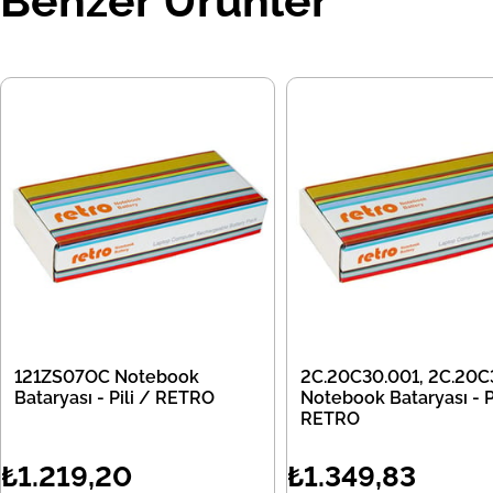
Benzer Ürünler
121ZS07OC Notebook
2C.20C30.001, 2C.20C
Bataryası - Pili / RETRO
Notebook Bataryası - Pi
RETRO
₺1.219,20
₺1.349,83