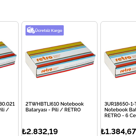
Ücretsiz Kargo
30.021
2TWHBTLI610 Notebook
3UR18650-1-
li /
Bataryası - Pili / RETRO
Notebook Bata
RETRO - 6 Ce
₺2.832,19
₺1.384,6