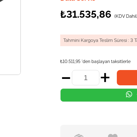
₺31.535,86
(KDV Dahil
Tahmini Kargoya Teslim Süresi
:
3 T
₺10.511,95
'den başlayan taksitlerle