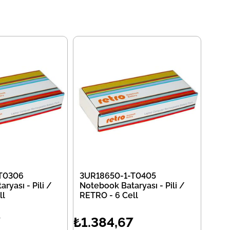
T0306
3UR18650-1-T0405
ryası - Pili /
Notebook Bataryası - Pili /
ll
RETRO - 6 Cell
7
₺1.384,67