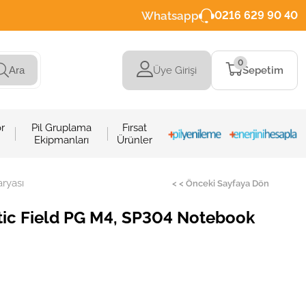
Whatsapp
0216 629 90 40
0
Üye Girişi
Sepetim
Ara
r
Pil Gruplama
Fırsat
Ekipmanları
Ürünler
ryası
< < Önceki Sayfaya Dön
ic Field PG M4, SP304 Notebook