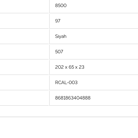
8500
97
Siyah
507
202 x 65 x 23
RCAL-003
8681863404888