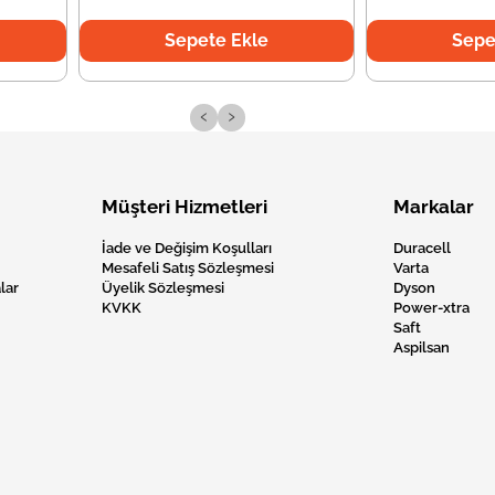
Sepete Ekle
Sepe
‹
›
Müşteri Hizmetleri
Markalar
İade ve Değişim Koşulları
Duracell
Mesafeli Satış Sözleşmesi
Varta
lar
Üyelik Sözleşmesi
Dyson
KVKK
Power-xtra
Saft
Aspilsan