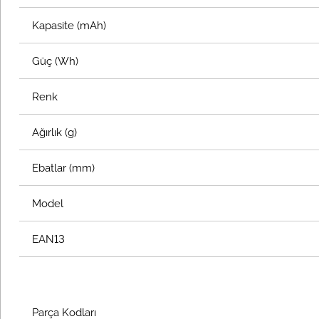
Kapasite (mAh)
Güç (Wh)
Renk
Ağırlık (g)
Ebatlar (mm)
Model
EAN13
Parça Kodları