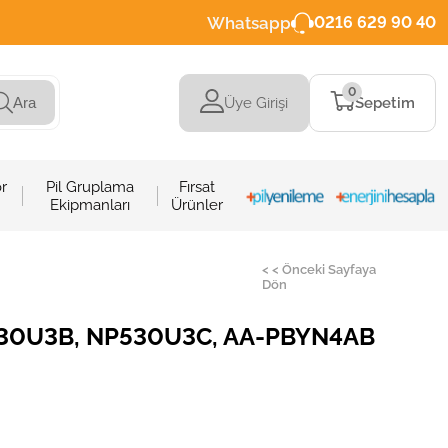
Whatsapp
0216 629 90 40
0
Üye Girişi
Sepetim
Ara
r
Pil Gruplama
Fırsat
Ekipmanları
Ürünler
< < Önceki Sayfaya
Dön
30U3B, NP530U3C, AA-PBYN4AB