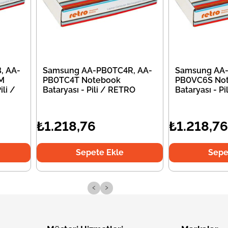
, AA-
Samsung AA-PB0TC4R, AA-
Samsung AA-
M
PB0TC4T Notebook
PB0VC6S No
li /
Bataryası - Pili / RETRO
Bataryası - P
₺1.218,76
₺1.218,76
Sepete Ekle
Sepe
‹
›