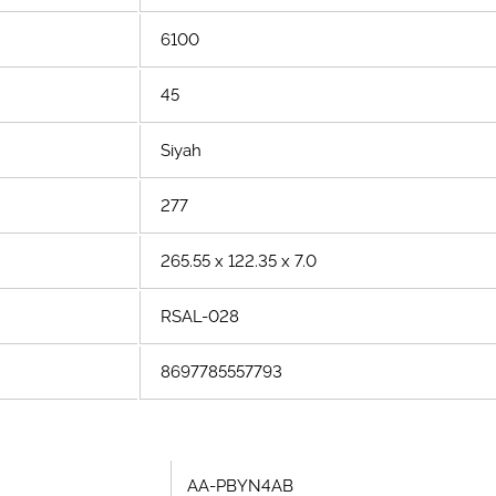
6100
45
Siyah
277
265.55 x 122.35 x 7.0
RSAL-028
8697785557793
AA-PBYN4AB