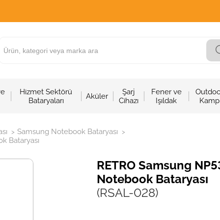
ve
Hizmet Sektörü
Şarj
Fener ve
Outdoo
Aküler
Bataryaları
Cihazı
Işıldak
Kamp
sı
Samsung Notebook Bataryası
>
>
 Bataryası
RETRO Samsung NP5
Notebook Bataryası
(RSAL-028)