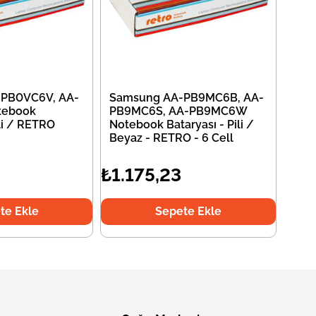
PB0VC6V, AA-
Samsung AA-PB9MC6B, AA-
tebook
PB9MC6S, AA-PB9MC6W
ili / RETRO
Notebook Bataryası - Pili /
Beyaz - RETRO - 6 Cell
₺1.175,23
te Ekle
Sepete Ekle