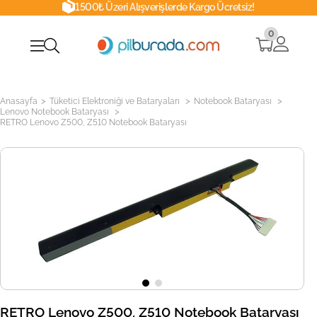
1500₺ Üzeri Alışverişlerde Kargo Ücretsiz!
0
>
>
>
Anasayfa
Tüketici Elektroniği ve Bataryaları
Notebook Bataryası
>
Lenovo Notebook Bataryası
RETRO Lenovo Z500, Z510 Notebook Bataryası
RETRO Lenovo Z500, Z510 Notebook Bataryası