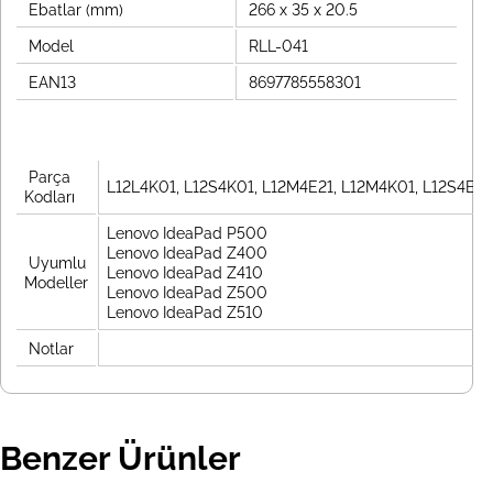
Ebatlar (mm)
266 x 35 x 20.5
Model
RLL-041
EAN13
8697785558301
Parça
L12L4K01, L12S4K01, L12M4E21, L12M4K01, L12S4E21
Kodları
Lenovo IdeaPad P500
Lenovo IdeaPad Z400
Uyumlu
Lenovo IdeaPad Z410
Modeller
Lenovo IdeaPad Z500
Lenovo IdeaPad Z510
Notlar
Benzer Ürünler