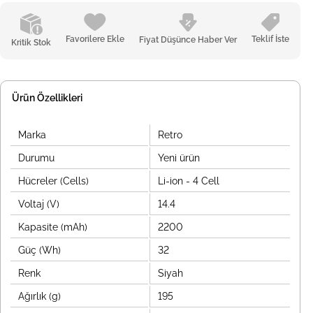
Favorilere Ekle
Teklif İste
Fiyat Düşünce Haber Ver
Kritik Stok
Ürün Özellikleri
Marka
Retro
Durumu
Yeni ürün
Hücreler (Cells)
Li-ion - 4 Cell
Voltaj (V)
14.4
Kapasite (mAh)
2200
Güç (Wh)
32
Renk
Siyah
Ağırlık (g)
195