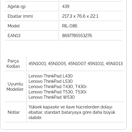
Ağırlık (g)
439
217.3 x 76.6 x 22.1
Ebatlar (mm)
Model
RIL-086
EAN13
8697785553276
Parça
45N1001, 45N1005, 45N1007, 45N1011, 45N1013
Kodları
Lenovo ThinkPad L430
Lenovo ThinkPad L530
Uyumlu
Lenovo ThinkPad T430, T430i
Modeller
Lenovo ThinkPad T530, T530i
Lenovo ThinkPad W530
Yüksek kapasite ve ilave hücrelerden dolayı
Notlar
ebatlar, standart bataryaya göre daha büyük
olabilir.