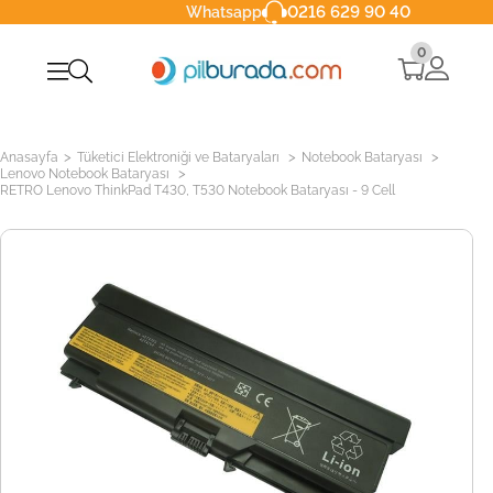
0216 629 90 40
Whatsapp
0
>
>
>
Anasayfa
Tüketici Elektroniği ve Bataryaları
Notebook Bataryası
>
Lenovo Notebook Bataryası
RETRO Lenovo ThinkPad T430, T530 Notebook Bataryası - 9 Cell