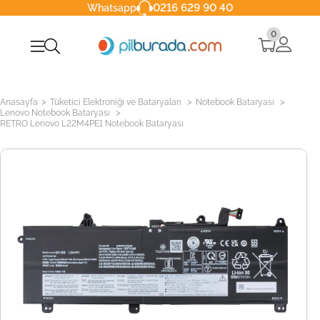
0216 629 90 40
Whatsapp
0
>
>
>
Anasayfa
Tüketici Elektroniği ve Bataryaları
Notebook Bataryası
>
Lenovo Notebook Bataryası
RETRO Lenovo L22M4PE1 Notebook Bataryası