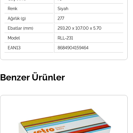
Renk
Siyah
Ağırlık (g)
277
Ebatlar (mm)
293.20 x 107.00 x 5.70
Model
RLL-231
EAN13
8684904159464
Benzer Ürünler