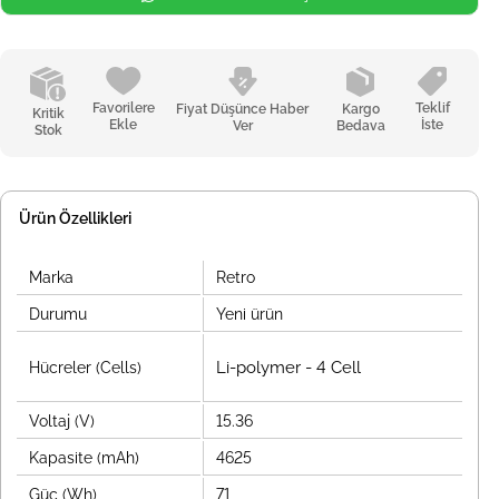
Favorilere
Teklif
Fiyat Düşünce Haber
Kargo
Kritik
Ekle
İste
Ver
Bedava
Stok
Ürün Özellikleri
Marka
Retro
Durumu
Yeni ürün
Li-polymer - 4 Cell
Hücreler (Cells)
Voltaj (V)
15.36
Kapasite (mAh)
4625
Güç (Wh)
71