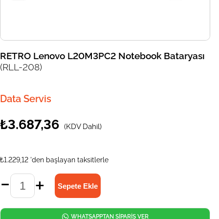
RETRO Lenovo L20M3PC2 Notebook Bataryası
(RLL-208)
Data Servis
₺3.687,36
(KDV Dahil)
₺1.229,12
'den başlayan taksitlerle
WHATSAPPTAN SİPARİŞ VER