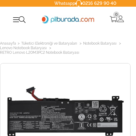
0216 629 90 40
Whatsapp
0
>
>
>
Anasayfa
Tüketici Elektroniği ve Bataryaları
Notebook Bataryası
>
Lenovo Notebook Bataryası
RETRO Lenovo L20M3PC2 Notebook Bataryası