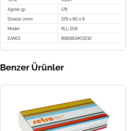
Ağırlık (g)
178
Ebatlar (mm)
229 x 80 x 8
Model
RLL-208
EAN13
8681863403232
Benzer Ürünler