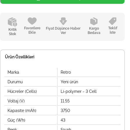
Favorilere
Teklif
Fiyat Düşünce Haber
Kargo
Kritik
Ekle
İste
Ver
Bedava
Stok
Ürün Özellikleri
Marka
Retro
Durumu
Yeni ürün
Hücreler (Cells)
Li-polymer - 3 Cell
Voltaj (V)
11.55
Kapasite (mAh)
3750
Güç (Wh)
43
Renk
Siyah