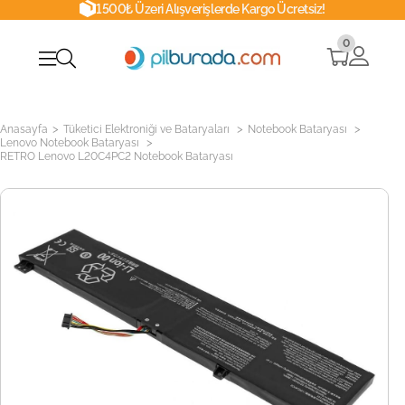
1500₺ Üzeri Alışverişlerde Kargo Ücretsiz!
0
>
>
>
Anasayfa
Tüketici Elektroniği ve Bataryaları
Notebook Bataryası
>
Lenovo Notebook Bataryası
RETRO Lenovo L20C4PC2 Notebook Bataryası