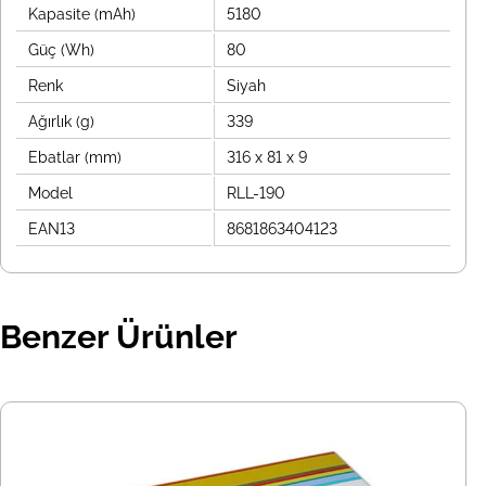
Kapasite (mAh)
5180
Güç (Wh)
80
Renk
Siyah
Ağırlık (g)
339
Ebatlar (mm)
316 x 81 x 9
Model
RLL-190
EAN13
8681863404123
Benzer Ürünler