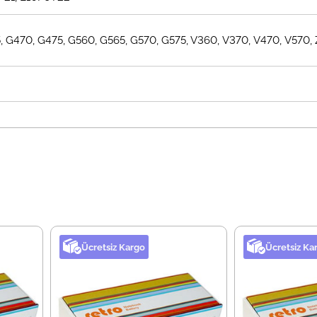
 G470, G475, G560, G565, G570, G575, V360, V370, V470, V570, 
Ücretsiz Kargo
Ücretsiz Ka