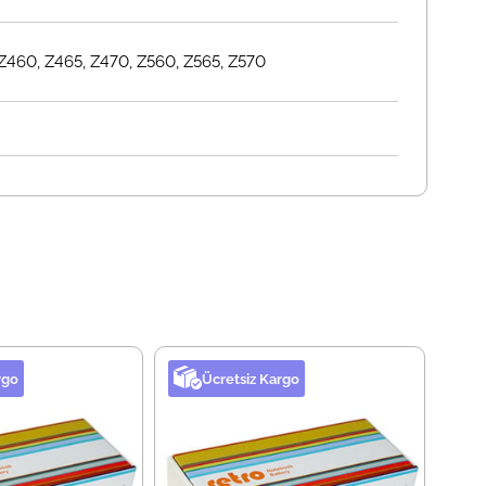
Z460, Z465, Z470, Z560, Z565, Z570
rgo
Ücretsiz Kargo