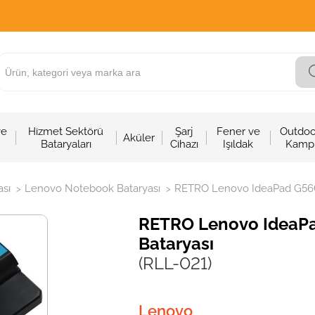
ve
Hizmet Sektörü
Şarj
Fener ve
Outdoo
Aküler
Bataryaları
Cihazı
Işıldak
Kamp
sı
Lenovo Notebook Bataryası
RETRO Lenovo IdeaPad G560
>
>
RETRO Lenovo IdeaP
Bataryası
(RLL-021)
Lenovo