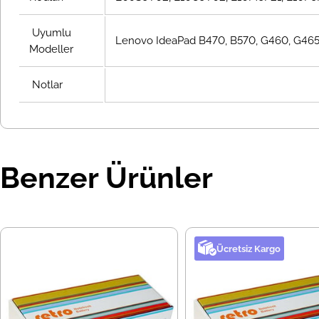
Uyumlu
Lenovo IdeaPad B470, B570, G460, G465,
Modeller
Notlar
Benzer Ürünler
Ücretsiz Kargo