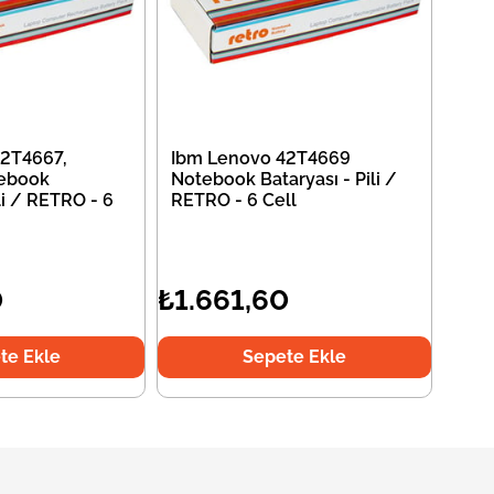
2T4667,
Ibm Lenovo 42T4669
ebook
Notebook Bataryası - Pili /
li / RETRO - 6
RETRO - 6 Cell
0
₺1.661,60
te Ekle
Sepete Ekle