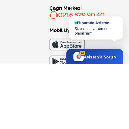
Çağrı Merkezi
0216 629 90 40
Pilburada Asistan
Size nasıl yardımcı
Mobil Uygulama
olabilirim?
AI
Asistan'a Sorun
Bizi Takip Edin