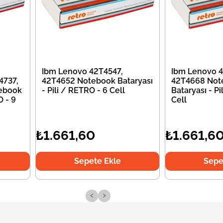
Ibm Lenovo 42T4547,
Ibm Lenovo 4
4737,
42T4652 Notebook Bataryası
42T4668 Not
ebook
- Pili / RETRO - 6 Cell
Bataryası - Pi
O - 9
Cell
₺1.661,60
₺1.661,6
Sepete Ekle
Sepe
‹
›