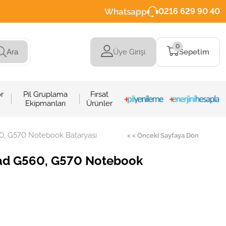
Whatsapp
0216 629 90 40
0
Üye Girişi
Sepetim
Ara
r
Pil Gruplama
Fırsat
Ekipmanları
Ürünler
, G570 Notebook Bataryası
< < Önceki Sayfaya Dön
ad G560, G570 Notebook