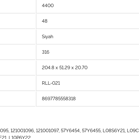
4400
48
Siyah
316
204.8 x 51.29 x 20.70
RLL-021
8697785558318
01095, 121001096, 121001097, 57Y6454, 57Y6455, L08S6Y21, L
F21, L10P6Y22