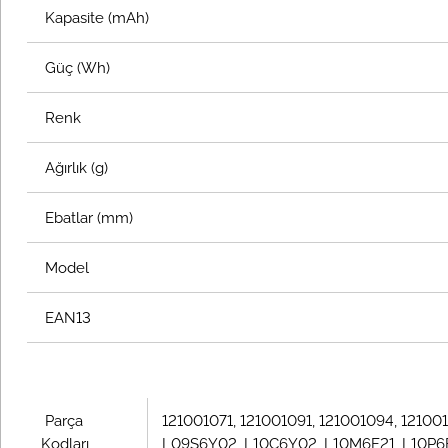
Kapasite (mAh)
Güç (Wh)
Renk
Ağırlık (g)
Ebatlar (mm)
Model
EAN13
Parça
121001071, 121001091, 121001094, 1210
Kodları
L09S6Y02, L10C6Y02, L10M6F21, L10P6