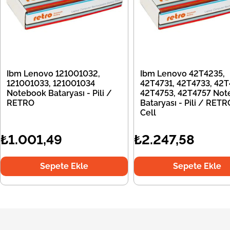
Ibm Lenovo 121001032,
Ibm Lenovo 42T4235,
121001033, 121001034
42T4731, 42T4733, 42T
Notebook Bataryası - Pili /
42T4753, 42T4757 Not
RETRO
Bataryası - Pili / RETR
Cell
₺1.001,49
₺2.247,58
Sepete Ekle
Sepete Ekle